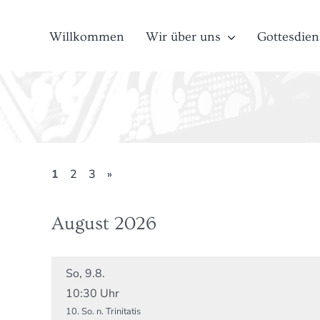
Zum
Inhalt
Willkommen
Wir über uns
Gottesdien
springen
1
2
3
»
August 2026
So, 9.8.
10:30 Uhr
10. So. n. Trinitatis