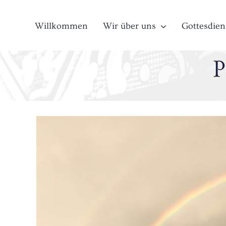
Zum
Inhalt
Willkommen
Wir über uns
Gottesdien
springen
P