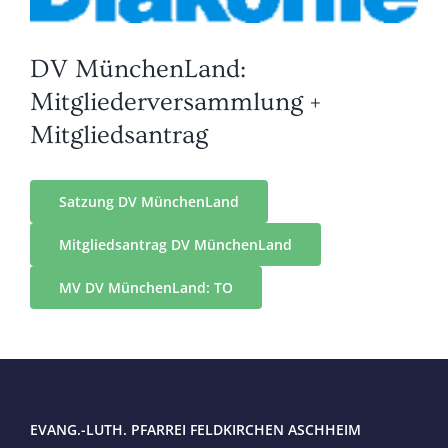
DV MünchenLand:
Mitgliederversammlung +
Mitgliedsantrag
Satzung DV MünchenLand
Mitgliedsantrag DV MünchenLand
MV DV MünchenLand: TO
EVANG.-LUTH. PFARREI FELDKIRCHEN ASCHHEIM