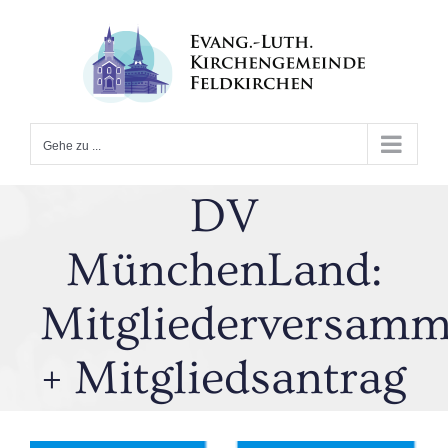
Zum
Inhalt
springen
Gehe zu ...
DV
MünchenLand:
Mitgliederversam
+ Mitgliedsantrag