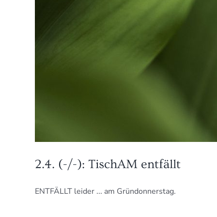
2.4. (-/-): TischAM entfällt
ENTFÄLLT leider ... am Gründonnerstag.