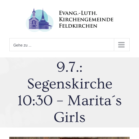
Zum
Inhalt
springen
Gehe zu ...
9.7.:
Segenskirche
10:30 – Marita´s
Girls