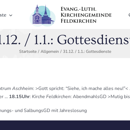
ste
1.12. / 1.1.: Gottesdiens
Startseite
/
Allgemein
/
31.12. / 1.1.: Gottesdienste
entrum Aschheim
: >Gott spricht: “Siehe, ich mache alles neu!”<
ter …
18.15Uhr
:
Kirche Feldkirchen
: AbendmahlsGD >Mutig bis
nungs- und SalbungsGD mit Jahreslosung