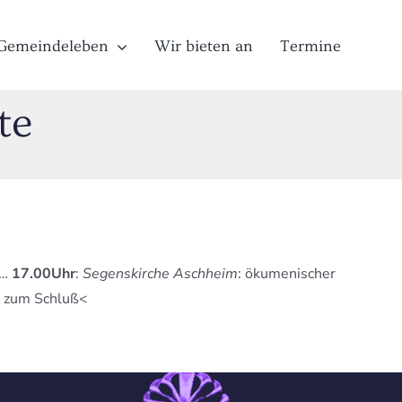
Gemeindeleben
Wir bieten an
Termine
te
 …
17.00Uhr
:
Segenskirche Aschheim
: ökumenischer
 zum Schluß<