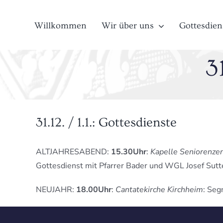
Zum
Inhalt
Willkommen
Wir über uns
Gottesdien
springen
3
31.12. / 1.1.: Gottesdienste
ALTJAHRESABEND:
15.30Uhr
:
Kapelle Seniorenz
Gottesdienst mit Pfarrer Bader und WGL Josef Sut
NEUJAHR:
18.00Uhr
:
Cantatekirche Kirchheim
: Seg