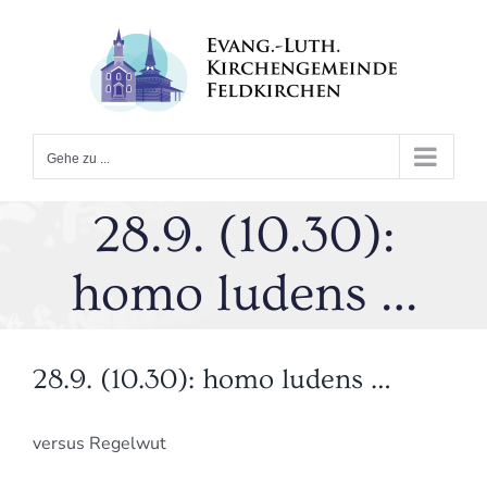
Zum
Inhalt
springen
Gehe zu ...
28.9. (10.30):
homo ludens …
28.9. (10.30): homo ludens …
versus Regelwut