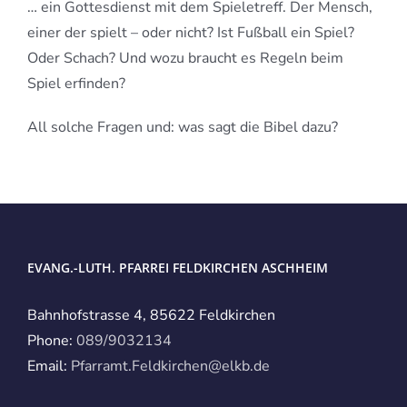
… ein Gottesdienst mit dem Spieletreff. Der Mensch,
einer der spielt – oder nicht? Ist Fußball ein Spiel?
Oder Schach? Und wozu braucht es Regeln beim
Spiel erfinden?
All solche Fragen und: was sagt die Bibel dazu?
EVANG.-LUTH. PFARREI FELDKIRCHEN ASCHHEIM
Bahnhofstrasse 4, 85622 Feldkirchen
Phone:
089/9032134
Email:
Pfarramt.Feldkirchen@elkb.de