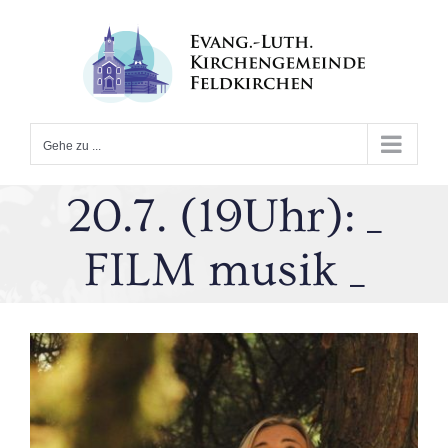
Zum
Inhalt
springen
Gehe zu ...
20.7. (19Uhr): _
FILM musik _