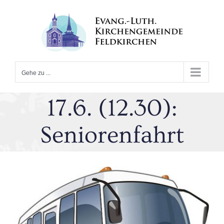
Zum
Inhalt
springen
Gehe zu ...
17.6. (12.30):
Seniorenfahrt